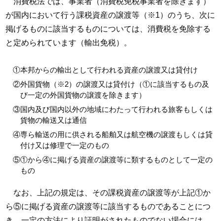
消費税法では、事業者（消費税免税事業者を除きます）
が国内において行う課税資産の譲渡等（※1）のうち、次に
掲げるものに該当するものについては、消費税を免除する
と定められています（輸出免税）。
①本邦からの輸出として行われる資産の譲渡又は貸付け
②外国貨物（※2）の譲渡又は貸付け（①に該当するもの及
び一定の外国貨物の譲渡を除きます）
③国内及び国内以外の地域にわたって行われる旅客もしくは
貨物の輸送又は通信
④専ら輸送の用に供される船舶又は航空機の譲渡もしくは貸
付け又は修理で一定のもの
⑤①から④に掲げる資産の譲渡等に類するものとして一定の
もの
なお、上記の規定は、その課税資産の譲渡等が上記①か
ら⑤に掲げる資産の譲渡等に該当するものであることにつ
き、一定の方法により証明がされたものでない場合には、