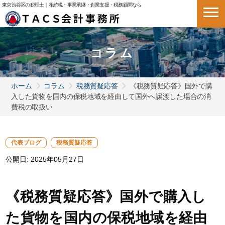
東京渋谷区の税理士｜相続税・事業承継・創業支援・税務顧問なら
コラム
ホーム
コラム
税務質疑応答
《税務質疑応答》国外で購
入した貨物を国内の保税地域を経由して国外へ譲渡した場合の消
費税の取扱い
代表ブログ
税務質疑応答
公開日:
2025年05月27日
《税務質疑応答》国外で購入し
た貨物を国内の保税地域を経由