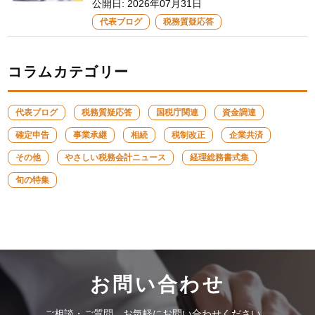
公開日:
2026年07月31日
代表ブログ
税務質疑応答
コラムカテゴリー
代表ブログ
税務質疑応答
国税庁関連
資金調達
確定申告
事業承継
相続
税制改正
企業共済
その他
やさしい税務会計ニュース
経理総務書式集
旬の特集
お問い合わせ
ご相談・ご質問、お気軽にお問い合わせください。