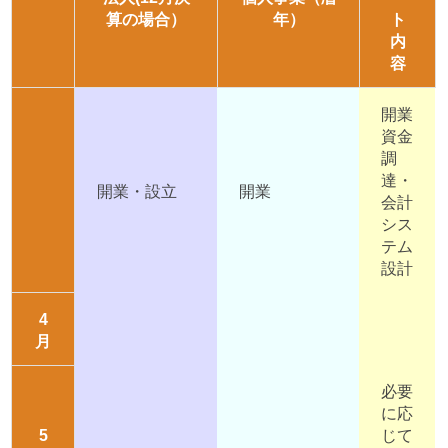
算の場合）
年）
ト
内
容
開業
資金
調
達・
開業・設立
開業
会計
シス
テム
設計
4
月
必要
に応
5
じて