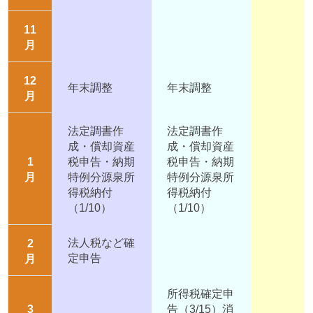
11
月
12
年末調整
年末調整
月
法定調書作
法定調書作
成・償却資産
成・償却資産
1
税申告・納期
税申告・納期
月
特例分源泉所
特例分源泉所
得税納付
得税納付
（1/10）
（1/10）
法人税など確
2
定申告
月
所得税確定申
3
告（3/15）消