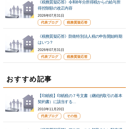
《税務質疑応答》令和8年分所得税からの給与所
得控除額の改正内容
2026年07月31日
代表ブログ
税務質疑応答
《税務質疑応答》防衛特別法人税の申告開始時期
はいつ？
2026年07月31日
代表ブログ
税務質疑応答
おすすめ記事
【印紙税】印紙税の７号文書（継続的取引の基本
契約書）に該当する…
2010年11月20日
代表ブログ
その他