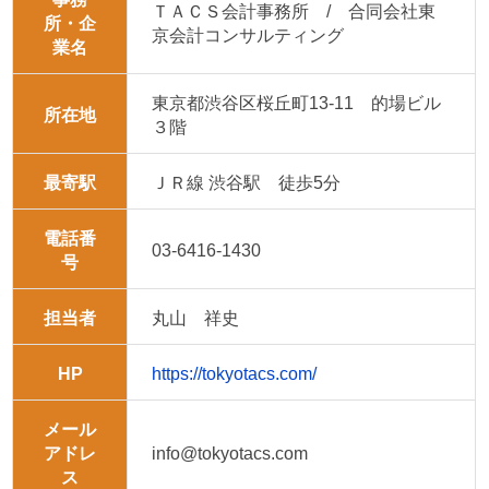
ＴＡＣＳ会計事務所 / 合同会社東
所・企
京会計コンサルティング
業名
東京都渋谷区桜丘町13-11 的場ビル
所在地
３階
最寄駅
ＪＲ線 渋谷駅 徒歩5分
電話番
03-6416-1430
号
担当者
丸山 祥史
HP
https://tokyotacs.com/
メール
アドレ
info
@
tokyotacs.com
ス