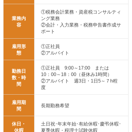
①税務会計業務・資産税コンサルティ
業務内
ング業務
容
②会計・入力業務・税務申告書作成サ
ポート
雇用形
①正社員
態
②アルバイト
①正社員 9:00～17:00 または
勤務日
10：00～18：00（昼休み1時間）
数・時
②アルバイト 週3日・1日5～７h程
間
度
雇用期
長期勤務希望
間
休日・
土日祝･年末年始･有給休暇･慶弔休暇･
休暇
夏季休暇・税理士試験休暇