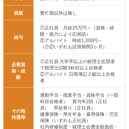
残業
繁忙期以外は無し
①正社員 月給25万円～（資格・経
験・能力により応相談）
給与
②アルバイト 時給1,200円～
（①②いずれも試用期間3ヶ月）
①正社員 大学卒以上の税理士志望者
必要資
で税理士試験3科目以上合格者
格・経
②アルバイト 日商簿記２級以上合格
験
者
通勤手当・残業手当・資格手当（一部
科目合格者） 賞与年2回（正社
員） 昇給有り（正社員）
その他
健康保険・厚生年金・雇用保険・労災
待遇等
保険（いずれも正社員）
社内研修制度・税理士会費全額負担・