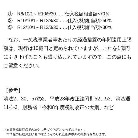
① R8/10/1～R10/9/30……仕入税額相当額×70％
② R10/10/1～R12/9/30……仕入税額相当額×50％
③ R12/10/1～R13/9/30……仕入税額相当額×30％
なお、一免税事業者等あたりの経過措置の年間適用上限
額は、現行は10億円と定められていますが、これを1億円
に引き下げることも盛り込まれていますので、この点にも
ご留意ください。
［参考］
消法2、30、57の2、平成28年改正法附則52、53、消基通
11-1-3、財務省「令和8年度税制改正の大綱」など
※文書作成日時点での法令に基づく内容となっております。
本情報の転載および著作権法に定められた条件以外の複製等を禁じます。