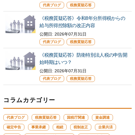
代表ブログ
税務質疑応答
《税務質疑応答》令和8年分所得税からの
給与所得控除額の改正内容
公開日: 2026年07月31日
代表ブログ
税務質疑応答
《税務質疑応答》防衛特別法人税の申告開
始時期はいつ？
公開日:
2026年07月31日
代表ブログ
税務質疑応答
コラムカテゴリー
代表ブログ
税務質疑応答
国税庁関連
資金調達
確定申告
事業承継
相続
税制改正
企業共済