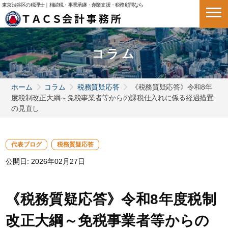
東京渋谷区の税理士｜相続税・事業承継・創業支援・税務顧問なら
コラム
ホーム
コラム
税務質疑応答
《税務質疑応答》令和8年
度税制改正大綱～免税事業者等からの課税仕入れに係る経過措置
の見直し
代表ブログ
税務質疑応答
公開日:
2026年02月27日
《税務質疑応答》令和8年度税制
改正大綱～免税事業者等からの