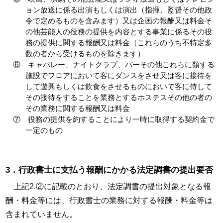
ョン放送に係る出演もしくは演出（指揮、監督その他政
令で定めるものを含みます）又は企画の報酬又は料金そ
の他芸能人の役務の提供を内容とする事業に係るその役
務の提供に関する報酬又は料金（これらのうち不特定多
数の者から受けるものを除きます）
⑥ キャバレー、ナイトクラブ、バーその他これらに類する
施設でフロアにおいて客にダンスをさせ又は客に接待を
して遊興もしくは飲食をさせるものにおいて客に侍して
その接待をすることを業務とするホステスその他の者の
その業務に関する報酬又は料金
⑦ 役務の提供を約することにより一時に取得する契約金で
一定のもの
3．行政書士に支払う報酬にかかる法定調書の提出要否
上記2.②に記載のとおり、法定調書の提出対象となる報
酬・料金等には、行政書士の業務に対する報酬・料金等は
含まれていません。