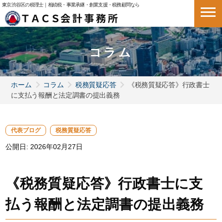
東京渋谷区の税理士｜相続税・事業承継・創業支援・税務顧問なら
コラム
ホーム
コラム
税務質疑応答
《税務質疑応答》行政書士
に支払う報酬と法定調書の提出義務
代表ブログ
税務質疑応答
公開日:
2026年02月27日
《税務質疑応答》行政書士に支
払う報酬と法定調書の提出義務