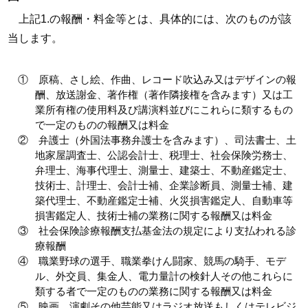
上記1.の報酬・料金等とは、具体的には、次のものが該
当します。
① 原稿、さし絵、作曲、レコード吹込み又はデザインの報
酬、放送謝金、著作権（著作隣接権を含みます）又は工
業所有権の使用料及び講演料並びにこれらに類するもの
で一定のものの報酬又は料金
② 弁護士（外国法事務弁護士を含みます）、司法書士、土
地家屋調査士、公認会計士、税理士、社会保険労務士、
弁理士、海事代理士、測量士、建築士、不動産鑑定士、
技術士、計理士、会計士補、企業診断員、測量士補、建
築代理士、不動産鑑定士補、火災損害鑑定人、自動車等
損害鑑定人、技術士補の業務に関する報酬又は料金
③ 社会保険診療報酬支払基金法の規定により支払われる診
療報酬
④ 職業野球の選手、職業拳けん闘家、競馬の騎手、モデ
ル、外交員、集金人、電力量計の検針人その他これらに
類する者で一定のものの業務に関する報酬又は料金
⑤ 映画、演劇その他芸能又はラジオ放送もしくはテレビジ