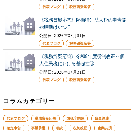
代表ブログ
税務質疑応答
《税務質疑応答》防衛特別法人税の申告開
始時期はいつ？
公開日:
2026年07月31日
代表ブログ
税務質疑応答
《税務質疑応答》令和8年度税制改正～個
人住民税における基礎控除…
公開日:
2026年07月31日
代表ブログ
税務質疑応答
コラムカテゴリー
代表ブログ
税務質疑応答
国税庁関連
資金調達
確定申告
事業承継
相続
税制改正
企業共済