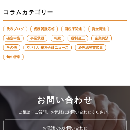
コラムカテゴリー
代表ブログ
税務質疑応答
国税庁関連
資金調達
確定申告
事業承継
相続
税制改正
企業共済
その他
やさしい税務会計ニュース
経理総務書式集
旬の特集
お問い合わせ
ご相談・ご質問、お気軽にお問い合わせください。
お電話でのお問い合わせ