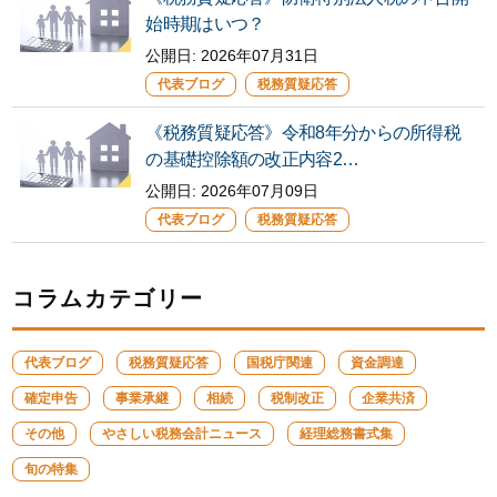
始時期はいつ？
公開日:
2026年07月31日
代表ブログ
税務質疑応答
《税務質疑応答》令和8年分からの所得税
の基礎控除額の改正内容2…
公開日:
2026年07月09日
代表ブログ
税務質疑応答
コラムカテゴリー
代表ブログ
税務質疑応答
国税庁関連
資金調達
確定申告
事業承継
相続
税制改正
企業共済
その他
やさしい税務会計ニュース
経理総務書式集
旬の特集