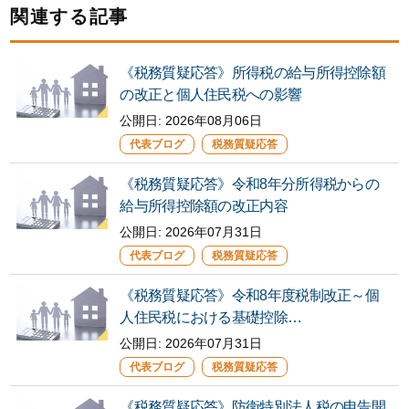
関連する記事
《税務質疑応答》所得税の給与所得控除額
の改正と個人住民税への影響
公開日:
2026年08月06日
代表ブログ
税務質疑応答
《税務質疑応答》令和8年分所得税からの
給与所得控除額の改正内容
公開日: 2026年07月31日
代表ブログ
税務質疑応答
《税務質疑応答》令和8年度税制改正～個
人住民税における基礎控除…
公開日:
2026年07月31日
代表ブログ
税務質疑応答
《税務質疑応答》防衛特別法人税の申告開