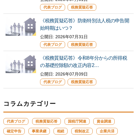
代表ブログ
税務質疑応答
《税務質疑応答》防衛特別法人税の申告開
始時期はいつ？
公開日:
2026年07月31日
代表ブログ
税務質疑応答
《税務質疑応答》令和8年分からの所得税
の基礎控除額の改正内容2…
公開日:
2026年07月09日
代表ブログ
税務質疑応答
コラムカテゴリー
代表ブログ
税務質疑応答
国税庁関連
資金調達
確定申告
事業承継
相続
税制改正
企業共済