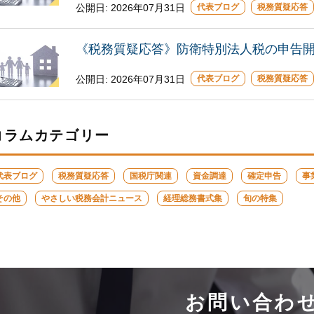
公開日: 2026年07月31日
代表ブログ
税務質疑応答
《税務質疑応答》防衛特別法人税の申告
公開日:
2026年07月31日
代表ブログ
税務質疑応答
コラムカテゴリー
代表ブログ
税務質疑応答
国税庁関連
資金調達
確定申告
事
その他
やさしい税務会計ニュース
経理総務書式集
旬の特集
お問い合わ