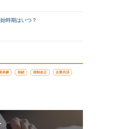
開始時期はいつ？
業承継
相続
税制改正
企業共済
せ