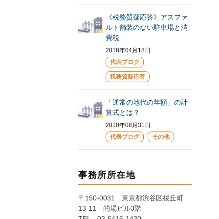
《税務質疑応答》アスファ
ルト舗装のない駐車場と消
費税
2018年04月18日
代表ブログ
税務質疑応答
「通常の地代の年額」の計
算式とは？
2010年08月31日
代表ブログ
その他
事務所所在地
〒150-0031 東京都渋谷区桜丘町
13-11 的場ビル3階
TEL 03-6416-1430