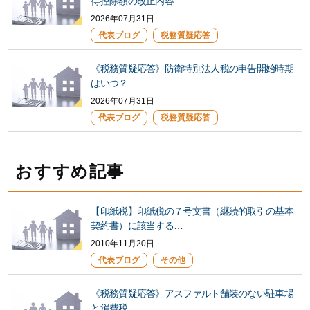
得控除額の改正内容
2026年07月31日
代表ブログ
税務質疑応答
《税務質疑応答》防衛特別法人税の申告開始時期
はいつ？
2026年07月31日
代表ブログ
税務質疑応答
おすすめ記事
【印紙税】印紙税の７号文書（継続的取引の基本
契約書）に該当する…
2010年11月20日
代表ブログ
その他
《税務質疑応答》アスファルト舗装のない駐車場
と消費税