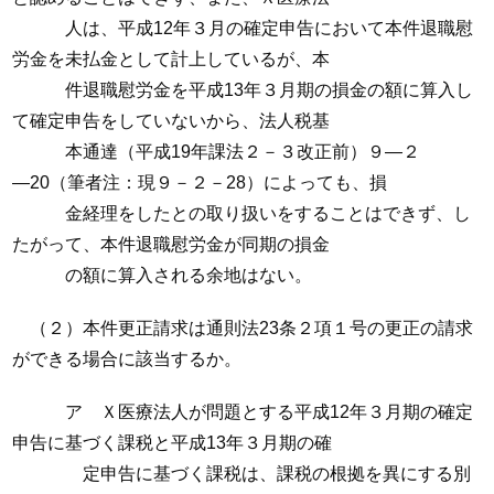
人は、平成12年３月の確定申告において本件退職慰
労金を未払金として計上しているが、本
件退職慰労金を平成13年３月期の損金の額に算入し
て確定申告をしていないから、法人税基
本通達（平成19年課法２－３改正前）９―２
―20（筆者注：現９－２－28）によっても、損
金経理をしたとの取り扱いをすることはできず、し
たがって、本件退職慰労金が同期の損金
の額に算入される余地はない。
（２）本件更正請求は通則法23条２項１号の更正の請求
ができる場合に該当するか。
ア Ｘ医療法人が問題とする平成12年３月期の確定
申告に基づく課税と平成13年３月期の確
定申告に基づく課税は、課税の根拠を異にする別