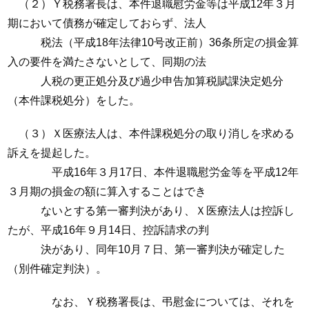
（２）Ｙ税務署長は、本件退職慰労金等は平成12年３月
期において債務が確定しておらず、法人
税法（平成18年法律10号改正前）36条所定の損金算
入の要件を満たさないとして、同期の法
人税の更正処分及び過少申告加算税賦課決定処分
（本件課税処分）をした。
（３）Ｘ医療法人は、本件課税処分の取り消しを求める
訴えを提起した。
平成16年３月17日、本件退職慰労金等を平成12年
３月期の損金の額に算入することはでき
ないとする第一審判決があり、Ｘ医療法人は控訴し
たが、平成16年９月14日、控訴請求の判
決があり、同年10月７日、第一審判決が確定した
（別件確定判決）。
なお、Ｙ税務署長は、弔慰金については、それを