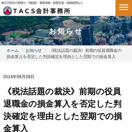
東京渋谷区の税理士｜相続税・事業承継・創業支援・税務顧問なら
お知らせ
ホーム
お知らせ
《税法話題の裁決》前期の役員退職金の
損金算入を否定した判決確定を理由とした翌期での損金算入
2014年08月28日
《税法話題の裁決》前期の役員
退職金の損金算入を否定した判
決確定を理由とした翌期での損
金算入