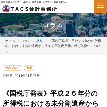
東京渋谷区の税理士｜相続税・事業承継・創業支援・税務顧問なら
コラム
ホーム
コラム
相続
《国税庁発表》平成２５年分の所得
税における未分割遺産から生ずる不動産所得に係る取扱いについ
て
代表ブログ
相続
公開日:
2014年01月06日
《国税庁発表》平成２５年分の
所得税における未分割遺産から