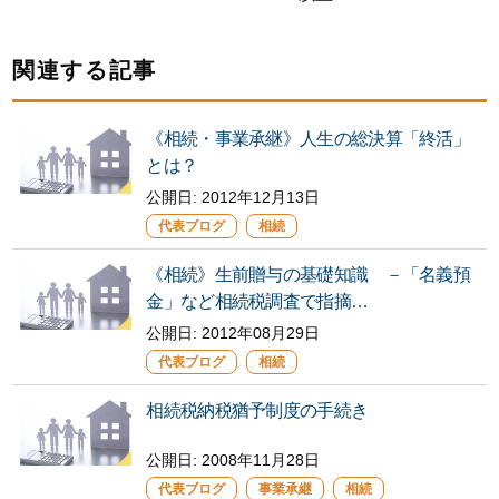
関連する記事
《相続・事業承継》人生の総決算「終活」
とは？
公開日:
2012年12月13日
代表ブログ
相続
《相続》生前贈与の基礎知識 －「名義預
金」など相続税調査で指摘…
公開日:
2012年08月29日
代表ブログ
相続
相続税納税猶予制度の手続き
公開日:
2008年11月28日
代表ブログ
事業承継
相続