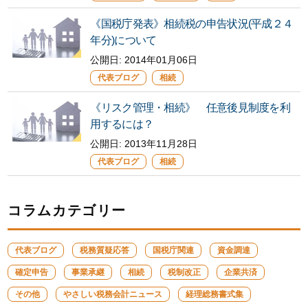
《国税庁発表》相続税の申告状況(平成２４
年分)について
公開日:
2014年01月06日
代表ブログ
相続
《リスク管理・相続》 任意後見制度を利
用するには？
公開日:
2013年11月28日
代表ブログ
相続
コラムカテゴリー
代表ブログ
税務質疑応答
国税庁関連
資金調達
確定申告
事業承継
相続
税制改正
企業共済
その他
やさしい税務会計ニュース
経理総務書式集