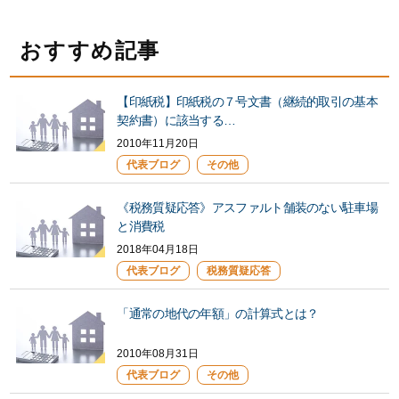
おすすめ記事
【印紙税】印紙税の７号文書（継続的取引の基本
契約書）に該当する…
2010年11月20日
代表ブログ
その他
《税務質疑応答》アスファルト舗装のない駐車場
と消費税
2018年04月18日
代表ブログ
税務質疑応答
「通常の地代の年額」の計算式とは？
2010年08月31日
代表ブログ
その他