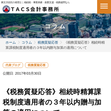
東京渋谷区の税理士｜相続税・事業承継・創業支援・税務顧問なら
コラム
ホーム
コラム
税務質疑応答
《税務質疑応答》相続時精
算課税制度適用者の３年以内贈与加算の適用について
代表ブログ
税務質疑応答
公開日:
2017年03月30日
《税務質疑応答》相続時精算課
税制度適用者の３年以内贈与加