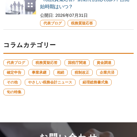
始時期はいつ？
公開日:
2026年07月31日
代表ブログ
税務質疑応答
コラムカテゴリー
代表ブログ
税務質疑応答
国税庁関連
資金調達
確定申告
事業承継
相続
税制改正
企業共済
その他
やさしい税務会計ニュース
経理総務書式集
旬の特集