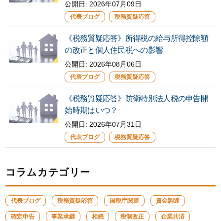
公開日:
2026年07月09日
代表ブログ
税務質疑応答
《税務質疑応答》所得税の給与所得控除額
の改正と個人住民税への影響
公開日:
2026年08月06日
代表ブログ
税務質疑応答
《税務質疑応答》防衛特別法人税の申告開
始時期はいつ？
公開日:
2026年07月31日
代表ブログ
税務質疑応答
コラムカテゴリー
代表ブログ
税務質疑応答
国税庁関連
資金調達
確定申告
事業承継
相続
税制改正
企業共済