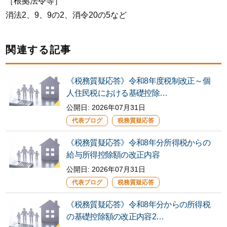
［根拠法令等］
消法2、9、9の2、消令20の5など
関連する記事
《税務質疑応答》令和8年度税制改正～個
人住民税における基礎控除…
公開日:
2026年07月31日
代表ブログ
税務質疑応答
《税務質疑応答》令和8年分所得税からの
給与所得控除額の改正内容
公開日: 2026年07月31日
代表ブログ
税務質疑応答
《税務質疑応答》令和8年分からの所得税
の基礎控除額の改正内容2…