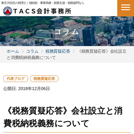
東京渋谷区の税理士｜相続税・事業承継・創業支援・税務顧問なら
コラム
ホーム
コラム
税務質疑応答
《税務質疑応答》会社設立
と消費税納税義務について
代表ブログ
税務質疑応答
公開日:
2018年12月06日
《税務質疑応答》会社設立と消
費税納税義務について