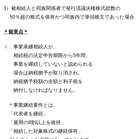
3）被相続人と同族関係者で発行済議決権株式総数の
50％超の株式を保有かつ同族内で筆頭株主であった場合
＊留意点＊
Ⅰ．事業承継相続人が、
相続税の法定申告期限から5年間、
事業を継続していないと認められる
場合は納税猶予が取り消され、
納税猶予税額の全額と利子税を
納付しなければなりません。
＊事業継続要件とは、
「代表者を継続」
「雇用の8割以上を維持」
「相続した対象株式の継続保有」