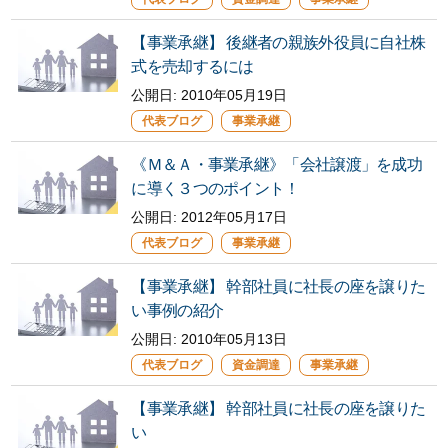
【事業承継】 後継者の親族外役員に自社株
式を売却するには
公開日:
2010年05月19日
代表ブログ
事業承継
《Ｍ＆Ａ・事業承継》「会社譲渡」を成功
に導く３つのポイント！
公開日:
2012年05月17日
代表ブログ
事業承継
【事業承継】 幹部社員に社長の座を譲りた
い事例の紹介
公開日:
2010年05月13日
代表ブログ
資金調達
事業承継
【事業承継】 幹部社員に社長の座を譲りた
い