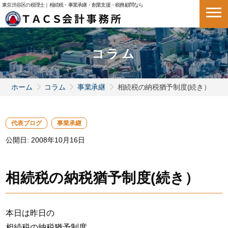
東京渋谷区の税理士｜相続税・事業承継・創業支援・税務顧問なら
コラム
ホーム
コラム
事業承継
相続税の納税猶予制度(続き）
代表ブログ
事業承継
公開日:
2008年10月16日
相続税の納税猶予制度(続き）
本日は昨日の
相続税の納税猶予制度