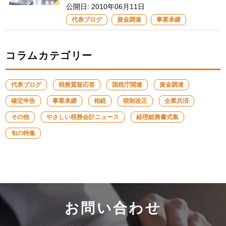
公開日:
2010年06月11日
代表ブログ
資金調達
事業承継
コラムカテゴリー
代表ブログ
税務質疑応答
国税庁関連
資金調達
確定申告
事業承継
相続
税制改正
企業共済
その他
やさしい税務会計ニュース
経理総務書式集
旬の特集
お問い合わせ