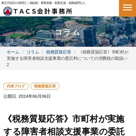
東京渋谷区の税理士｜相続税・事業承継・創業支援・税務顧問なら
コラム
ホーム
コラム
税務質疑応答
《税務質疑応答》市町村が
実施する障害者相談支援事業の委託料についての消費税の取扱い
2
代表ブログ
税務質疑応答
公開日:
2024年06月06日
《税務質疑応答》市町村が実施
する障害者相談支援事業の委託