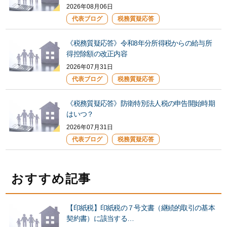
2026年08月06日
代表ブログ
税務質疑応答
《税務質疑応答》令和8年分所得税からの給与所
得控除額の改正内容
2026年07月31日
代表ブログ
税務質疑応答
《税務質疑応答》防衛特別法人税の申告開始時期
はいつ？
2026年07月31日
代表ブログ
税務質疑応答
おすすめ記事
【印紙税】印紙税の７号文書（継続的取引の基本
契約書）に該当する…