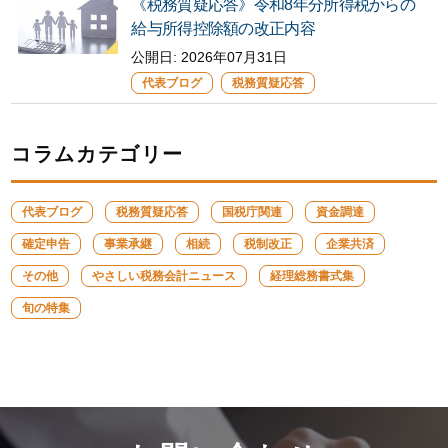
《税務質疑応答》令和8年分所得税からの
給与所得控除額の改正内容
公開日: 2026年07月31日
代表ブログ
税務質疑応答
コラムカテゴリー
代表ブログ
税務質疑応答
国税庁関連
資金調達
確定申告
事業承継
相続
税制改正
企業共済
その他
やさしい税務会計ニュース
経理総務書式集
旬の特集