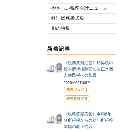
やさしい税務会計ニュース
経理総務書式集
旬の特集
新着記事
《税務質疑応答》所得税の
給与所得控除額の改正と個
人住民税への影響
2026年08月06日
代表ブログ
税務質疑応答
《税務質疑応答》令和8年
分所得税からの給与所得控
除額の改正内容