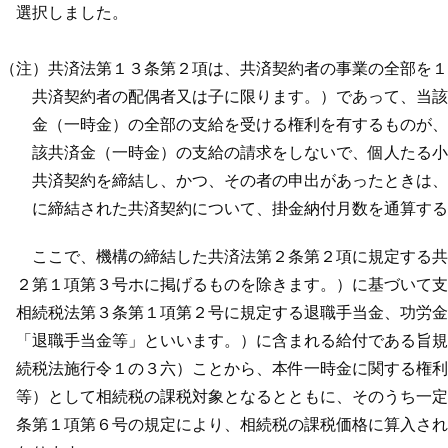
選択しました。
（注）共済法第１３条第２項は、共済契約者の事業の全部を１
共済契約者の配偶者又は子に限ります。）であって、当該共
金（一時金）の全部の支給を受ける権利を有するものが、相
該共済金（一時金）の支給の請求をしないで、個人たる小規
共済契約を締結し、かつ、その者の申出があったときは、当
に締結された共済契約について、掛金納付月数を通算するこ
ここで、機構の締結した共済法第２条第２項に規定する共済
２第１項第３号ホに掲げるものを除きます。）に基づいて支
相続税法第３条第１項第２号に規定する退職手当金、功労金
「退職手当金等」といいます。）に含まれる給付である旨規
続税法施行令１の３六）ことから、本件一時金に関する権利
等）として相続税の課税対象となるとともに、そのうち一定の
条第１項第６号の規定により、相続税の課税価格に算入され