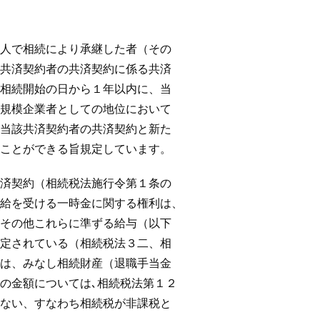
人で相続により承継した者（その
済契約者の共済契約に係る共済
続開始の日から１年以内に、当
模企業者としての地位において
該共済契約者の共済契約と新た
とができる旨規定しています。
契約（相続税法施行令第１条の
給を受ける一時金に関する権利は、
その他これらに準ずる給与（以下
定されている（相続税法３二、相
は、みなし相続財産（退職手当金
金額については､相続税法第１２
ない、すなわち相続税が非課税と