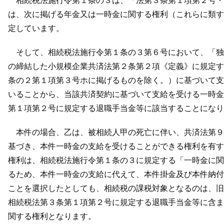
相続税法施行令第１条の３は、「法第３条第１項第２号・・
は、次に掲げる年金又は一時金に関する権利（これらに類す
定しています。
そして、相続税法施行令第１条の３第６号において、「独立
の締結した小規模企業共済法第２条第２項《定義》に規定す
条の２第１項第３号ホに掲げるものを除く。）に基づいて支
いることから、当該共済契約に基づいて支給を受ける一時金
第１項第２号に規定する退職手当金等に該当することになり
本件の場合、乙は、被相続人甲の死亡に伴い、共済法第９条
基づき、本件一時金の支給を受けることができる権利を有す
権利は、相続税法施行令第１条の３に規定する「一時金に関
るため、本件一時金の支給に代えて、本件掛金及び本件納付
ことを選択したとしても、相続税の課税対象となるのは、旧
相続税法第３条第１項第２号に規定する退職手当金等に含ま
関する権利となります。